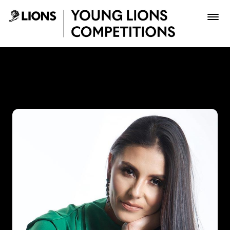
Saltar al contenido principal
Paola Andrea Beltrán Fonse
Premios
Archivo
Inscribir
Boletería