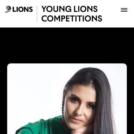
Saltar al contenido principal
Paola Andrea Beltrán Fonse
Premios
Archivo
Inscribir
Boletería