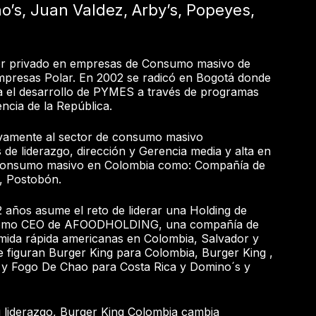
o’s, Juan Valdez, Arby’s, Popeyes,
ctor privado en empresas de Consumo masivo de
mpresas Polar. En 2002 se radicó en Bogotá donde
ra el desarrollo de PYMES a través de programas
encia de la República.
vamente al sector de consumo masivo
e liderazgo, dirección y Gerencia media y alta en
Consumo masivo en Colombia como: Compañía de
T, Postobón.
 años asume el reto de liderar una Holding de
 como CEO de AFOODHOLDING, una compañía de
mida rápida americanas en Colombia, Salvador y
e figuran Burger King para Colombia, Burger King ,
 y Fogo De Chao para Costa Rica y Domino´s y
u liderazgo, Burger King Colombia cambia