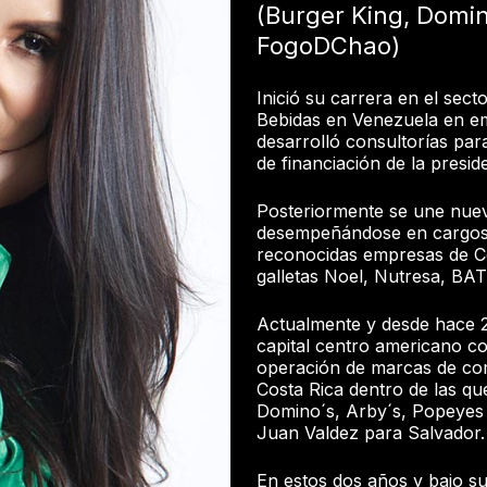
(Burger King, Domin
FogoDChao)
Inició su carrera en el se
Bebidas en Venezuela en e
desarrolló consultorías pa
de financiación de la presid
Posteriormente se une nue
desempeñándose en cargos d
reconocidas empresas de 
galletas Noel, Nutresa, BA
Actualmente y desde hace 2
capital centro americano
operación de marcas de co
Costa Rica dentro de las qu
Domino´s, Arby´s, Popeyes
Juan Valdez para Salvador.
En estos dos años y bajo s