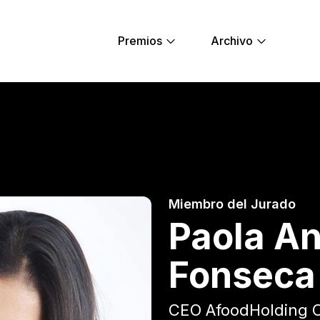
Premios
Archivo
rán Fonseca - You
Miembro del Jurado
Paola An
Fonseca
CEO AfoodHolding C