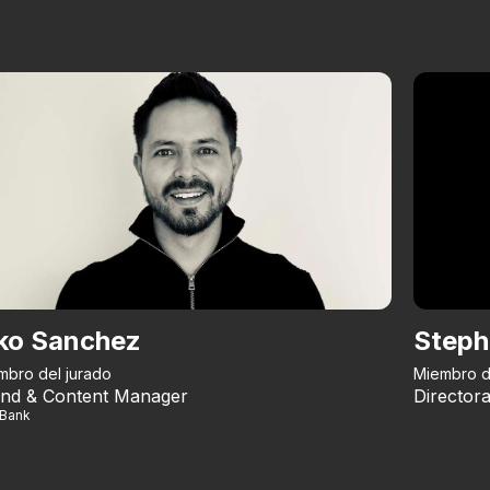
ko Sanchez
Steph
mbro del jurado
Miembro d
nd & Content Manager
Directora
iBank