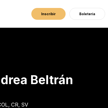
Inscribir
Boletería
ng Lions
drea Beltrán
OL, CR, SV