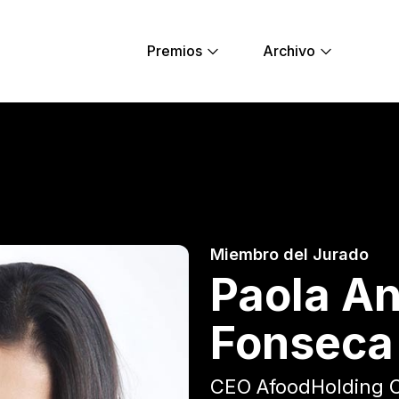
Premios
Archivo
rán Fonseca - You
Miembro del Jurado
Paola An
Fonseca
CEO AfoodHolding C