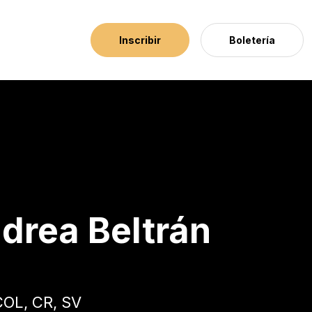
Inscribir
Boletería
ng Lions
drea Beltrán
OL, CR, SV