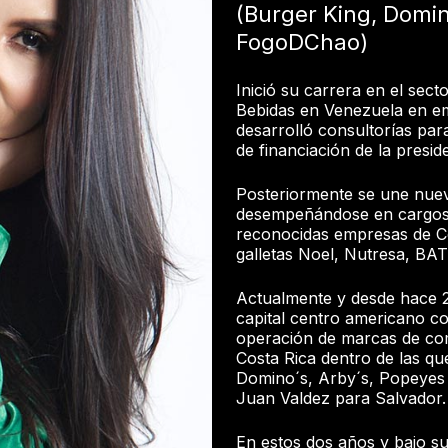
(Burger King, Domin
FogoDChao)
Inició su carrera en el se
Bebidas en Venezuela en e
desarrolló consultorías pa
de financiación de la presid
Posteriormente se une nue
desempeñándose en cargos d
reconocidas empresas de 
galletas Noel, Nutresa, BA
Actualmente y desde hace 2
capital centro americano
operación de marcas de co
Costa Rica dentro de las qu
Domino´s, Arby´s, Popeyes
Juan Valdez para Salvador.
En estos dos años y bajo s