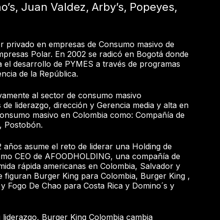
o’s, Juan Valdez, Arby’s, Popeyes,
ctor privado en empresas de Consumo masivo de
mpresas Polar. En 2002 se radicó en Bogotá donde
ra el desarrollo de PYMES a través de programas
encia de la República.
vamente al sector de consumo masivo
e liderazgo, dirección y Gerencia media y alta en
Consumo masivo en Colombia como: Compañía de
T, Postobón.
 años asume el reto de liderar una Holding de
 como CEO de AFOODHOLDING, una compañía de
mida rápida americanas en Colombia, Salvador y
e figuran Burger King para Colombia, Burger King ,
 y Fogo De Chao para Costa Rica y Domino´s y
u liderazgo, Burger King Colombia cambia