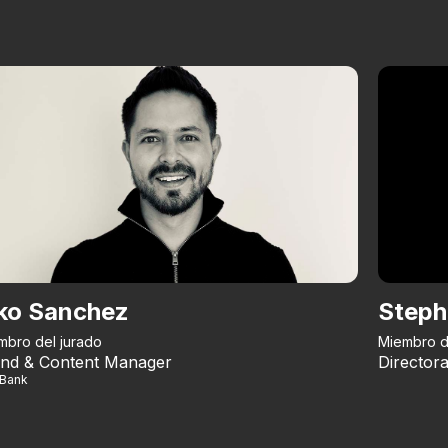
ko Sanchez
Steph
mbro del jurado
Miembro d
nd & Content Manager
Directora
iBank