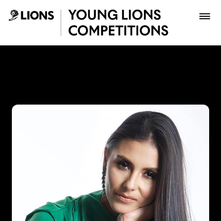
Saltar al contenido principal
Paola Andrea Beltrán Fonse
Premios
Archivo
Inscribir
Boletería