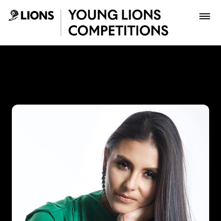
Saltar al contenido principal
Paola Andrea Beltrán Fonse
Premios
Archivo
Inscribir
Boletería