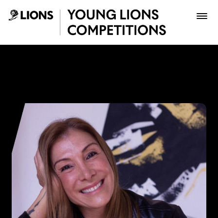
Saltar al contenido principal
Paola Aldaz - Young Lions
Premios
Archivo
Inscribir
Boletería