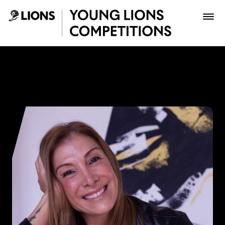
Saltar al contenido principal
Paola Aldaz - Young Lions
Premios
Archivo
Inscribir
Boletería