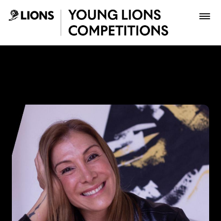
Saltar al contenido principal
Paola Aldaz - Young Lions
Premios
Archivo
Inscribir
Boletería