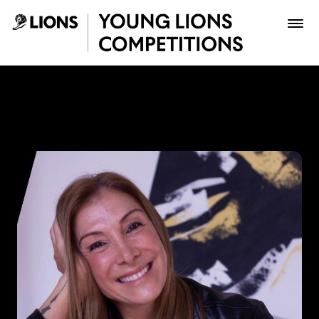
Saltar al contenido principal
Paola Aldaz - Young Lions
Premios
Archivo
Inscribir
Boletería