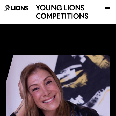
Saltar al contenido principal
Paola Aldaz - Young Lions
Premios
Archivo
Inscribir
Boletería