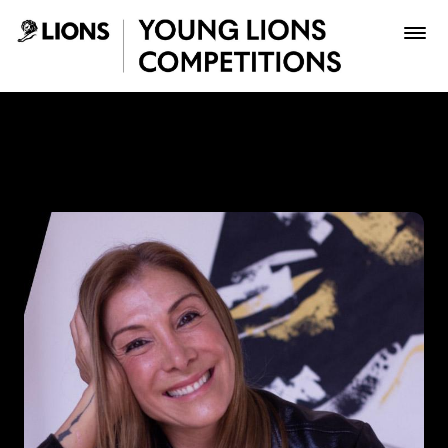
Saltar al contenido principal
Paola Aldaz - Young Lions
Premios
Archivo
Inscribir
Boletería