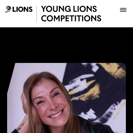
Saltar al contenido principal
Paola Aldaz - Young Lions
Premios
Archivo
Inscribir
Boletería