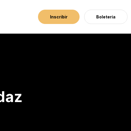
Inscribir
Boletería
daz