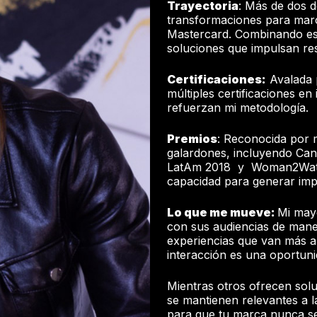
Trayectoria
: Más de dos d
transformaciones para mar
Mastercard. Combinando estr
soluciones que impulsan re
Certificaciones:
Avalada 
múltiples certificaciones en
refuerzan mi metodología.
Premios
: Reconocida por m
galardones, incluyendo Cann
LatAm 2018 y Woman2Watch 
capacidad para generar imp
Lo que me mueve:
Mi may
con sus audiencias de mane
experiencias que van más a
interacción es una oportuni
Mientras otros ofrecen solu
se mantienen relevantes a l
para que tu marca nunca se