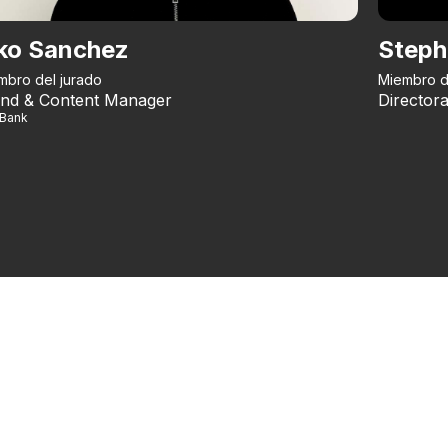
ko Sanchez
Steph
mbro del jurado
Miembro d
nd & Content Manager
Directora
iBank