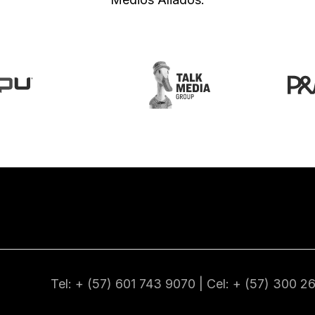
Tel: + (57) 601
743 9070
| Cel: + (57)
300 2