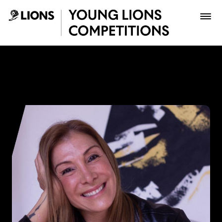
Saltar al contenido principal
Paola Aldaz - Young Lions
Premios
Archivo
Inscribir
Boletería