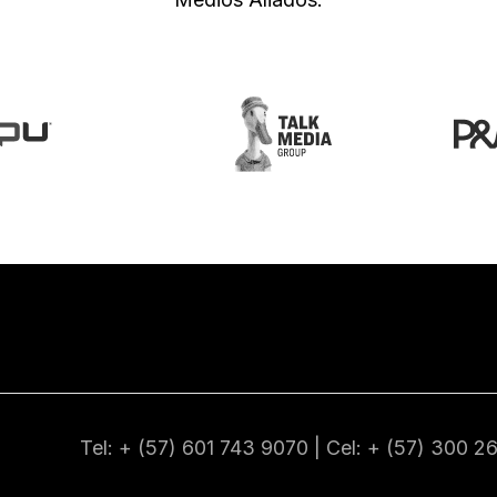
Tel: + (57) 601
743 9070
| Cel: + (57)
300 2