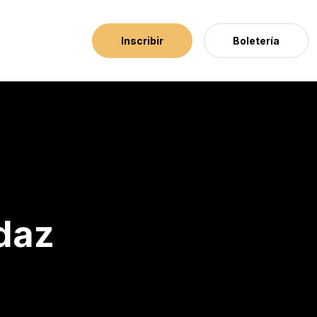
Inscribir
Boletería
daz