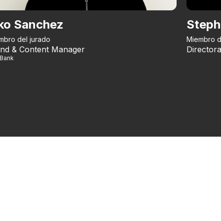
ko Sanchez
Steph
mbro del jurado
Miembro d
nd & Content Manager
Directora
iBank