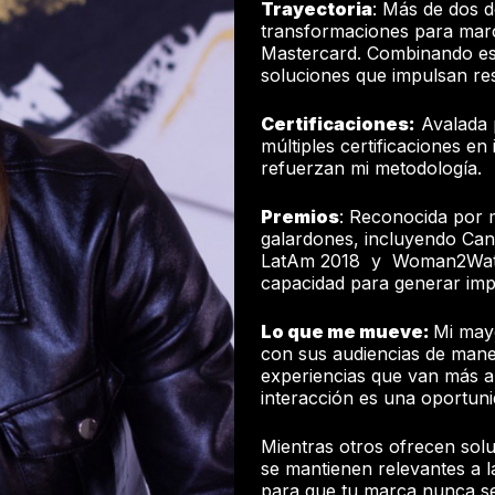
Trayectoria
: Más de dos d
transformaciones para mar
Mastercard. Combinando estr
soluciones que impulsan re
Certificaciones:
Avalada 
múltiples certificaciones en
refuerzan mi metodología.
Premios
: Reconocida por m
galardones, incluyendo Cann
LatAm 2018 y Woman2Watch 
capacidad para generar imp
Lo que me mueve:
Mi may
con sus audiencias de mane
experiencias que van más a
interacción es una oportuni
Mientras otros ofrecen solu
se mantienen relevantes a l
para que tu marca nunca se