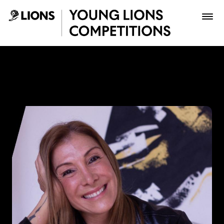
Saltar al contenido principal
Paola Aldaz - Young Lions
Premios
Archivo
Inscribir
Boletería