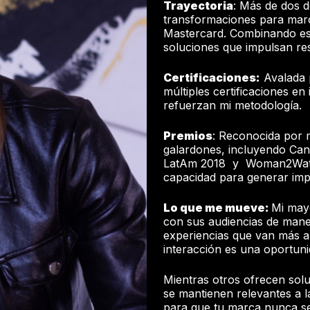
Trayectoria
: Más de dos d
transformaciones para mar
Mastercard. Combinando estr
soluciones que impulsan re
Certificaciones:
Avalada 
múltiples certificaciones en
refuerzan mi metodología.
Premios
: Reconocida por m
galardones, incluyendo Cann
LatAm 2018 y Woman2Watch 
capacidad para generar imp
Lo que me mueve:
Mi may
con sus audiencias de mane
experiencias que van más a
interacción es una oportuni
Mientras otros ofrecen solu
se mantienen relevantes a l
para que tu marca nunca se