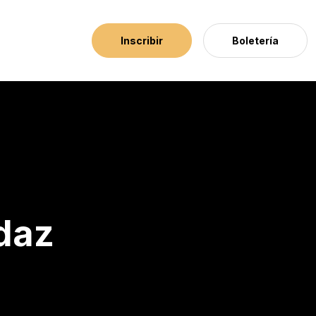
Inscribir
Boletería
daz