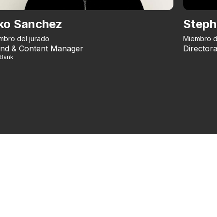
ko Sanchez
Steph
mbro del jurado
Miembro d
nd & Content Manager
Directora
iBank