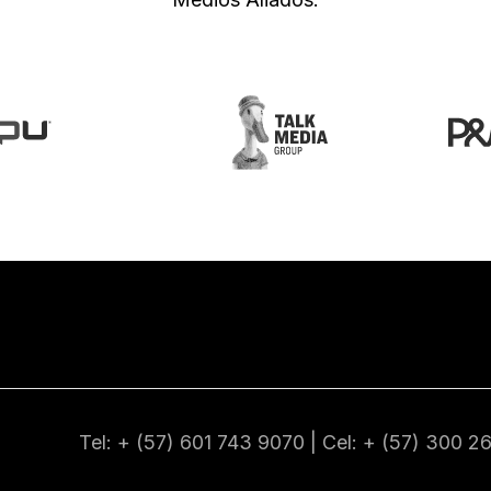
Tel: + (57) 601
743 9070
| Cel: + (57)
300 2