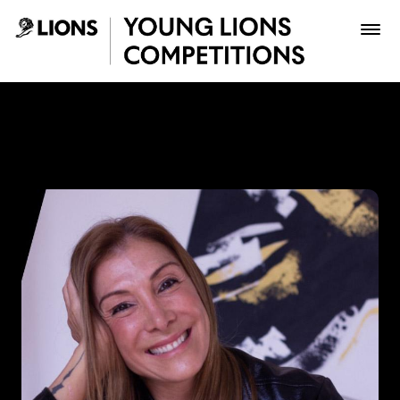
Saltar al contenido principal
Paola Aldaz - Young Lions
Premios
Archivo
Inscribir
Boletería