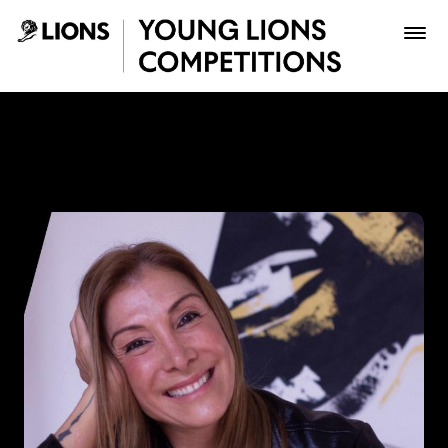
Saltar al contenido principal
Paola Aldaz - Young Lions
Premios
Archivo
Inscribir
Boletería