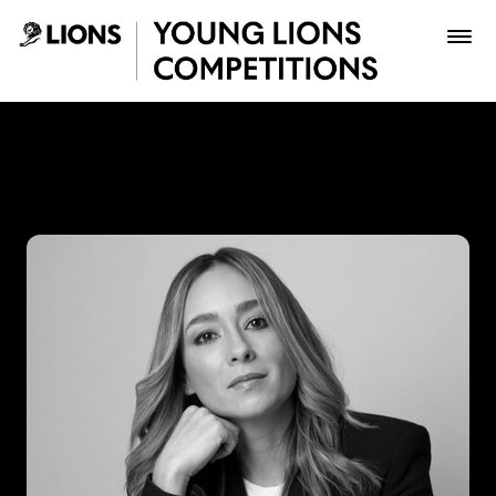
Saltar al contenido principal
Natalia Villegas - Young Li
Premios
Archivo
Inscribir
Boletería