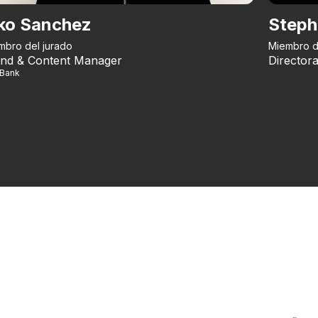
ko Sanchez
Steph
mbro del jurado
Miembro d
nd & Content Manager
Directora
iBank