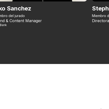
ko Sanchez
Steph
mbro del jurado
Miembro d
nd & Content Manager
Directora
iBank