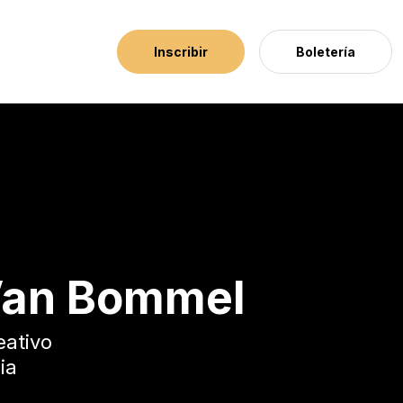
Inscribir
Boletería
Van Bommel
eativo
ia