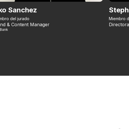
ko Sanchez
Steph
mbro del jurado
Miembro d
nd & Content Manager
Directora
iBank