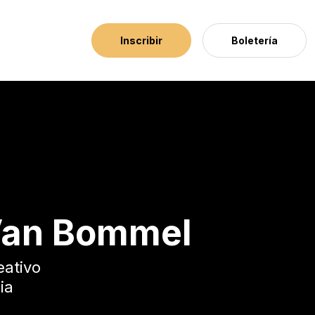
Inscribir
Boletería
Van Bommel
eativo
ia