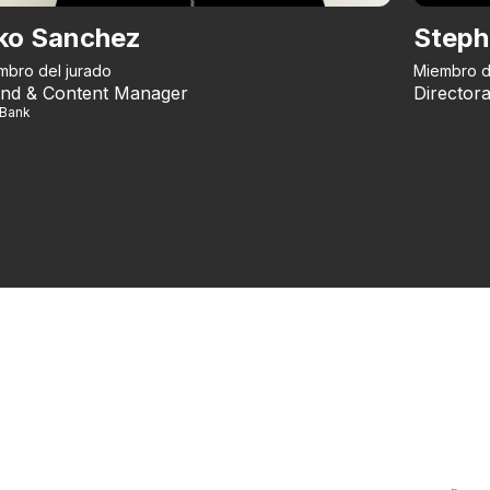
ko Sanchez
Steph
mbro del jurado
Miembro d
nd & Content Manager
Directora
iBank