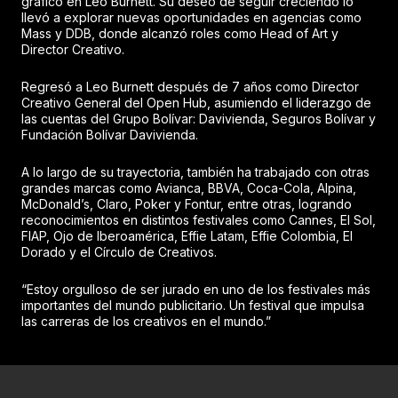
gráfico en Leo Burnett. Su deseo de seguir creciendo lo
llevó a explorar nuevas oportunidades en agencias como
Mass y DDB, donde alcanzó roles como Head of Art y
Director Creativo.
Regresó a Leo Burnett después de 7 años como Director
Creativo General del Open Hub, asumiendo el liderazgo de
las cuentas del Grupo Bolívar: Davivienda, Seguros Bolívar y
Fundación Bolívar Davivienda.
A lo largo de su trayectoria, también ha trabajado con otras
grandes marcas como Avianca, BBVA, Coca-Cola, Alpina,
McDonald’s, Claro, Poker y Fontur, entre otras, logrando
reconocimientos en distintos festivales como Cannes, El Sol,
FIAP, Ojo de Iberoamérica, Effie Latam, Effie Colombia, El
Dorado y el Círculo de Creativos.
“Estoy orgulloso de ser jurado en uno de los festivales más
importantes del mundo publicitario. Un festival que impulsa
las carreras de los creativos en el mundo.”