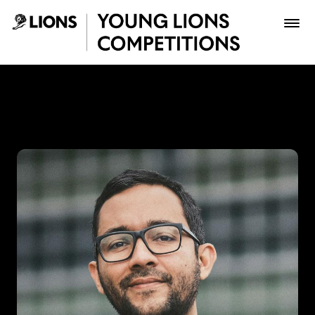
Saltar al contenido principal
Miguel Van Bommel - Young
Premios
Archivo
Inscribir
Boletería