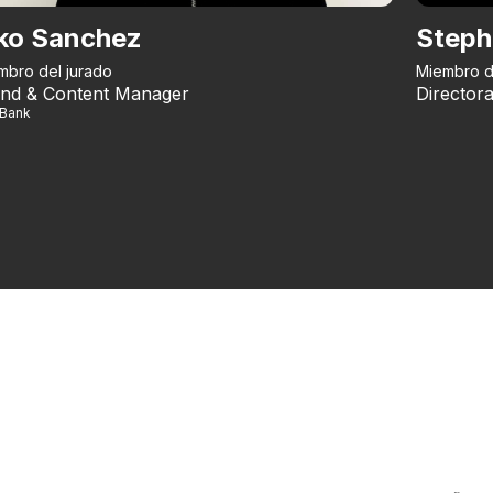
ko Sanchez
Steph
mbro del jurado
Miembro d
nd & Content Manager
Directora
iBank