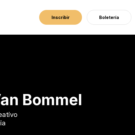
Inscribir
Boletería
Van Bommel
eativo
ia