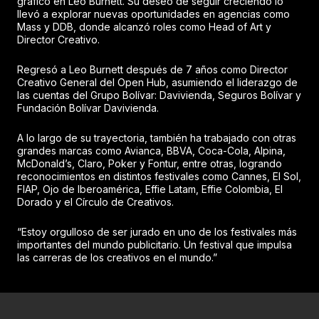
gráfico en Leo Burnett. Su deseo de seguir creciendo lo
llevó a explorar nuevas oportunidades en agencias como
Mass y DDB, donde alcanzó roles como Head of Art y
Director Creativo.
Regresó a Leo Burnett después de 7 años como Director
Creativo General del Open Hub, asumiendo el liderazgo de
las cuentas del Grupo Bolívar: Davivienda, Seguros Bolívar y
Fundación Bolívar Davivienda.
A lo largo de su trayectoria, también ha trabajado con otras
grandes marcas como Avianca, BBVA, Coca-Cola, Alpina,
McDonald’s, Claro, Poker y Fontur, entre otras, logrando
reconocimientos en distintos festivales como Cannes, El Sol,
FIAP, Ojo de Iberoamérica, Effie Latam, Effie Colombia, El
Dorado y el Círculo de Creativos.
“Estoy orgulloso de ser jurado en uno de los festivales más
importantes del mundo publicitario. Un festival que impulsa
las carreras de los creativos en el mundo.”