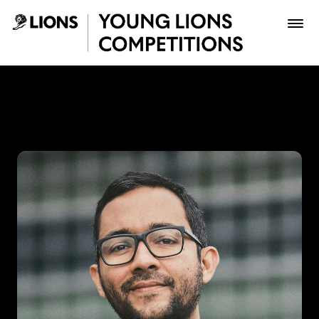
Saltar al contenido principal
Miguel Van Bommel - Young
Premios
Archivo
Inscribir
Boletería