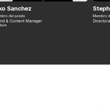
ko Sanchez
Steph
mbro del jurado
Miembro d
nd & Content Manager
Directora
iBank