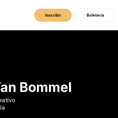
Inscribir
Boletería
Van Bommel
eativo
ia