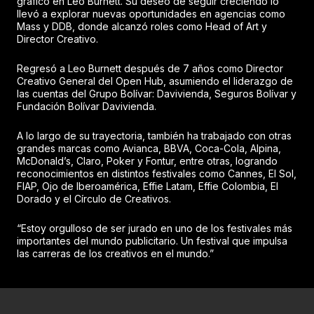
gráfico en Leo Burnett. Su deseo de seguir creciendo lo
llevó a explorar nuevas oportunidades en agencias como
Mass y DDB, donde alcanzó roles como Head of Art y
Director Creativo.
Regresó a Leo Burnett después de 7 años como Director
Creativo General del Open Hub, asumiendo el liderazgo de
las cuentas del Grupo Bolívar: Davivienda, Seguros Bolívar y
Fundación Bolívar Davivienda.
A lo largo de su trayectoria, también ha trabajado con otras
grandes marcas como Avianca, BBVA, Coca-Cola, Alpina,
McDonald’s, Claro, Poker y Fontur, entre otras, logrando
reconocimientos en distintos festivales como Cannes, El Sol,
FIAP, Ojo de Iberoamérica, Effie Latam, Effie Colombia, El
Dorado y el Círculo de Creativos.
“Estoy orgulloso de ser jurado en uno de los festivales más
importantes del mundo publicitario. Un festival que impulsa
las carreras de los creativos en el mundo.”