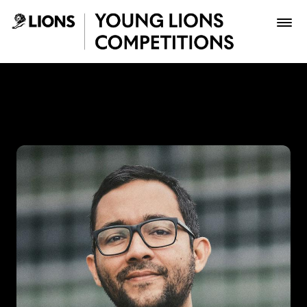
Saltar al contenido principal
Miguel Van Bommel - Young
Premios
Archivo
Inscribir
Boletería