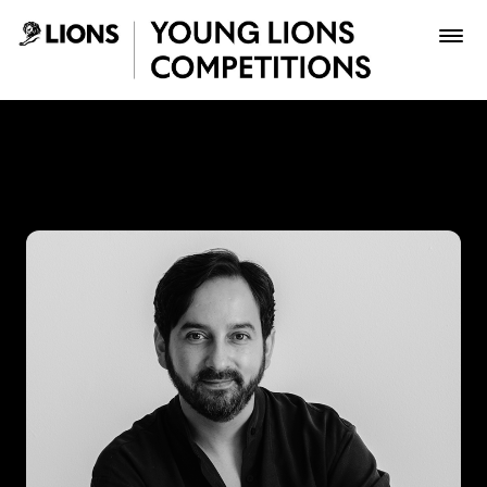
Saltar al contenido principal
Mario Lagos - Young Lions
Premios
Archivo
Inscribir
Boletería