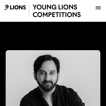
Saltar al contenido principal
Mario Lagos - Young Lions
Premios
Archivo
Inscribir
Boletería