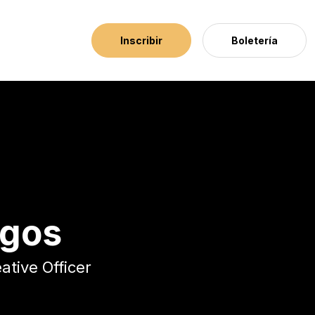
Inscribir
Boletería
agos
ative Officer