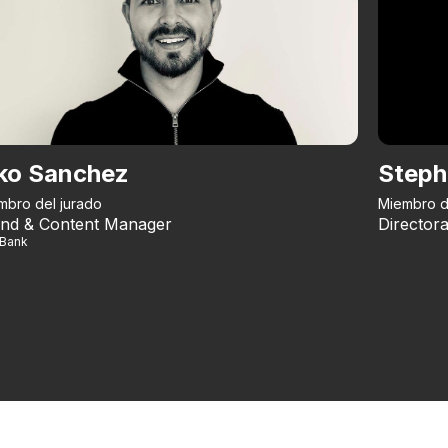
ko Sanchez
Steph
mbro del jurado
Miembro d
nd & Content Manager
Directora
iBank