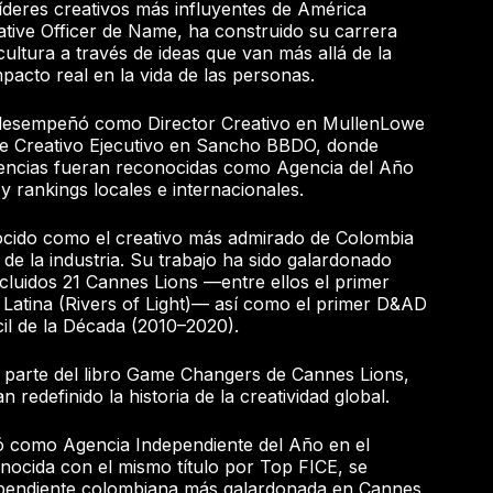
íderes creativos más influyentes de América
ative Officer de Name, ha construido su carrera
ltura a través de ideas que van más allá de la
pacto real en la vida de las personas.
desempeñó como Director Creativo en MullenLowe
e Creativo Ejecutivo en Sancho BBDO, donde
encias fueran reconocidas como Agencia del Año
 y rankings locales e internacionales.
cido como el creativo más admirado de Colombia
 de la industria. Su trabajo ha sido galardonado
cluidos 21 Cannes Lions —entre ellos el primer
 Latina (Rivers of Light)— así como el primer D&AD
cil de la Década (2010–2020).
parte del libro Game Changers de Cannes Lions,
 redefinido la historia de la creatividad global.
 como Agencia Independiente del Año en el
onocida con el mismo título por Top FICE, se
dependiente colombiana más galardonada en Cannes