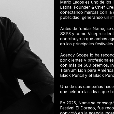
Mario Lagos es uno de los l
Latina. Founder & Chief Cre
conectando marcas con la cu
publicidad, generando un im
Antes de fundar Name, se 
SSP3 y como Vicepresident
contribuyó a que ambas ag
en los principales festivales
Agency Scope lo ha recono
por clientes y profesionales
con más de 500 premios, in
Titanium Lion para América
Black Pencil y el Black Pen
Una de sus campañas hace 
que celebra las ideas que han
En 2025, Name se consagró
Festival El Dorado, fue rec
convirtió en la agencia in