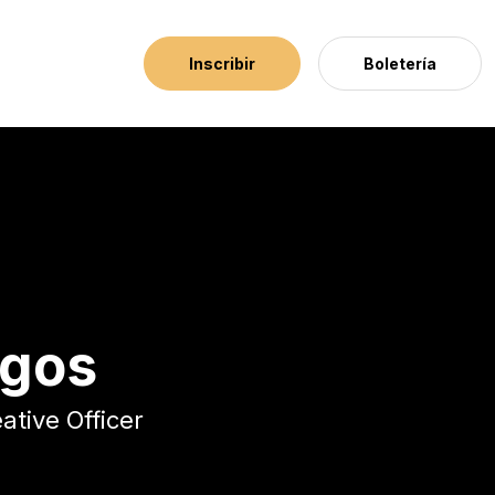
Inscribir
Boletería
agos
ative Officer