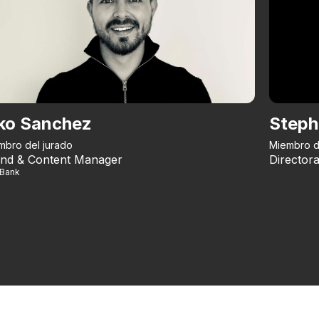
ko Sanchez
Steph
mbro del jurado
Miembro d
nd & Content Manager
Directora
iBank