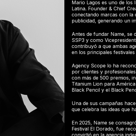
Mario Lagos es uno de los l
Latina. Founder & Chief Cre
conectando marcas con la cu
publicidad, generando un im
Antes de fundar Name, se 
SSP3 y como Vicepresident
contribuyó a que ambas ag
en los principales festivales
Agency Scope lo ha recono
por clientes y profesionales
con más de 500 premios, in
Titanium Lion para América
Black Pencil y el Black Pen
Una de sus campañas hace 
que celebra las ideas que han
En 2025, Name se consagró
Festival El Dorado, fue rec
convirtió en la agencia in