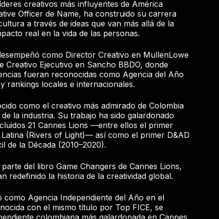
íderes creativos más influyentes de América
ative Officer de Name, ha construido su carrera
ltura a través de ideas que van más allá de la
pacto real en la vida de las personas.
desempeñó como Director Creativo en MullenLowe
e Creativo Ejecutivo en Sancho BBDO, donde
encias fueran reconocidas como Agencia del Año
 y rankings locales e internacionales.
cido como el creativo más admirado de Colombia
 de la industria. Su trabajo ha sido galardonado
cluidos 21 Cannes Lions —entre ellos el primer
 Latina (Rivers of Light)— así como el primer D&AD
cil de la Década (2010–2020).
parte del libro Game Changers de Cannes Lions,
 redefinido la historia de la creatividad global.
 como Agencia Independiente del Año en el
onocida con el mismo título por Top FICE, se
dependiente colombiana más galardonada en Cannes