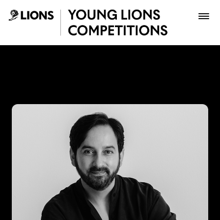
Saltar al contenido principal
Mario Lagos - Young Lions
Premios
Archivo
Inscribir
Boletería