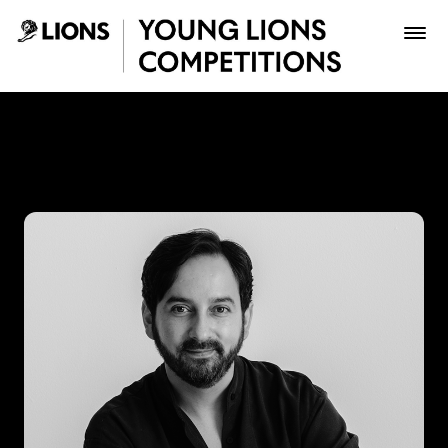
Saltar al contenido principal
Mario Lagos - Young Lions
Premios
Archivo
Inscribir
Boletería