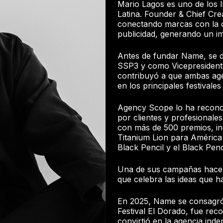
Mario Lagos es uno de los l
Latina. Founder & Chief Cre
conectando marcas con la cu
publicidad, generando un im
Antes de fundar Name, se 
SSP3 y como Vicepresident
contribuyó a que ambas ag
en los principales festivales
Agency Scope lo ha recono
por clientes y profesionales
con más de 500 premios, in
Titanium Lion para América
Black Pencil y el Black Pen
Una de sus campañas hace 
que celebra las ideas que han
En 2025, Name se consagró
Festival El Dorado, fue rec
convirtió en la agencia in