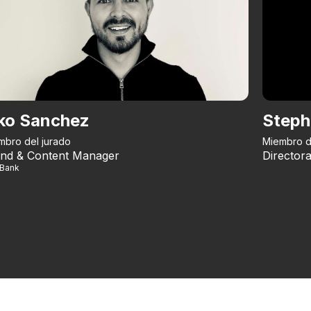
ko Sanchez
Steph
mbro del jurado
Miembro d
nd & Content Manager
Directora
iBank