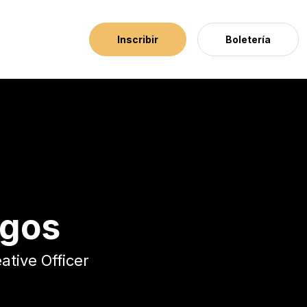
Inscribir
Boletería
agos
ative Officer