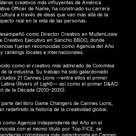
íderes creativos más influyentes de América
ative Officer de Name, ha construido su carrera
ltura a través de ideas que van más allá de la
pacto real en la vida de las personas.
desempeñó como Director Creativo en MullenLowe
e Creativo Ejecutivo en Sancho BBDO, donde
encias fueran reconocidas como Agencia del Año
 y rankings locales e internacionales.
cido como el creativo más admirado de Colombia
 de la industria. Su trabajo ha sido galardonado
cluidos 21 Cannes Lions —entre ellos el primer
 Latina (Rivers of Light)— así como el primer D&AD
cil de la Década (2010–2020).
parte del libro Game Changers de Cannes Lions,
 redefinido la historia de la creatividad global.
 como Agencia Independiente del Año en el
onocida con el mismo título por Top FICE, se
dependiente colombiana más galardonada en Cannes