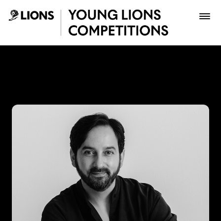
Saltar al contenido principal
Mario Lagos - Young Lions
Premios
Archivo
Inscribir
Boletería