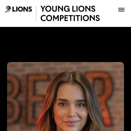
Saltar al contenido principal
Mariana Cárdenas - Young 
Premios
Archivo
Inscribir
Boletería