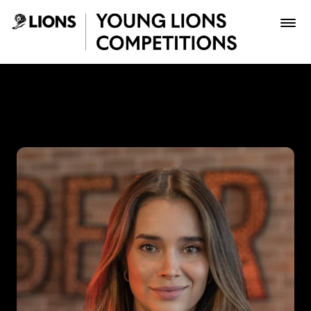
Saltar al contenido principal
Mariana Cárdenas - Young 
Premios
Archivo
Inscribir
Boletería