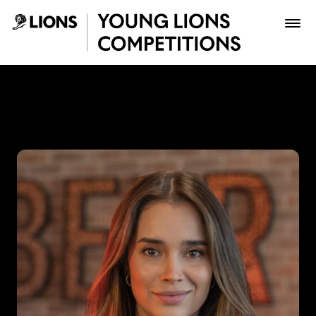
Saltar al contenido principal
Mariana Cárdenas - Young 
Premios
Archivo
Inscribir
Boletería