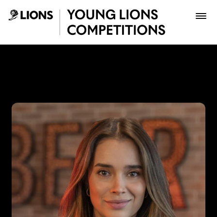
Saltar al contenido principal
Mariana Cárdenas - Young 
Premios
Archivo
Inscribir
Boletería