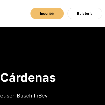
Inscribir
Boletería
 Cárdenas
nheuser-Busch InBev