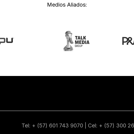
Medios Aliados:
Tel: + (57) 601
743 9070
| Cel: + (57)
300 2