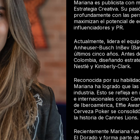
Mariana es publicista con 
Estrategia Creativa. Su pas
profundamente con las pers
maximizan el potencial de e
influenciadores y PR.
Actualmente, lidera el equi
Anheuser-Busch InBev (Bava
últimos cinco años. Antes de
Colombia, diseñando estrat
Nestlé y Kimberly-Clark.
Reconocida por su habilidad 
Mariana ha logrado que las
industria. Esto se refleja e
e internacionales como Cann
de Iberoamérica, Effie Awa
Cerveza Poker se consolid
la historia de Cannes Lions.
Recientemente Mariana fue 
El Dorado y forma parte d