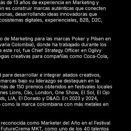
más de 13 años de experiencia en Marketing y
ión es construir marcas auténticas que conecten
onas, desarrollando ideas innovadoras que
cosistemas digitales, experienciales, B2B, D2C,
po de Marketing para las marcas Poker y Pilsen en
ria Colombia), donde ha trabajado durante los
 este rol, fue Chief Strategy Officer en Ogilvy
egias creativas para compañías como Coca-Cola,
para desarrollar e integrar aliados creativos,
 marcas bajo su liderazgo se destaquen en la
n más de 150 premios obtenidos en festivales locales
es Lions, Clio, London, One Show, El Sol, El Ojo
rds, LIA, El Dorado y D&AD. En 2023 y 2024,
ó como la marca colombiana con más metales en
reconocida como Marketer del Año en el Festival
e FutureCrema MKT, como uno de los 40 talentos