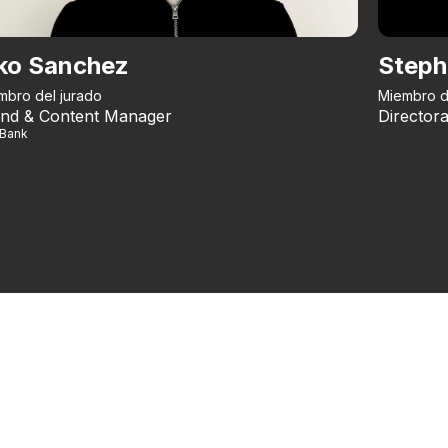
ko Sanchez
Steph
mbro del jurado
Miembro d
nd & Content Manager
Directora
iBank