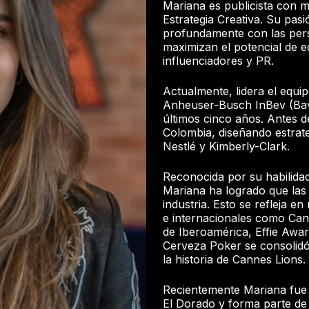
Mariana es publicista con 
Estrategia Creativa. Su pas
profundamente con las pers
maximizan el potencial de e
influenciadores y PR.
Actualmente, lidera el equi
Anheuser-Busch InBev (Bava
últimos cinco años. Antes de
Colombia, diseñando estrat
Nestlé y Kimberly-Clark.
Reconocida por su habilidad 
Mariana ha logrado que las
industria. Esto se refleja e
e internacionales como Cann
de Iberoamérica, Effie Awa
Cerveza Poker se consolid
la historia de Cannes Lions.
Recientemente Mariana fue 
El Dorado y forma parte d