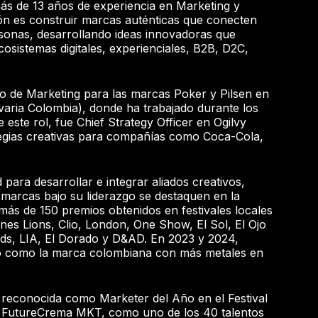
más de 13 años de experiencia en Marketing y
ión es construir marcas auténticas que conecten
onas, desarrollando ideas innovadoras que
cosistemas digitales, experienciales, B2B, D2C,
po de Marketing para las marcas Poker y Pilsen en
ria Colombia), donde ha trabajado durante los
 este rol, fue Chief Strategy Officer en Ogilvy
egias creativas para compañías como Coca-Cola,
para desarrollar e integrar aliados creativos,
 marcas bajo su liderazgo se destaquen en la
n más de 150 premios obtenidos en festivales locales
es Lions, Clio, London, One Show, El Sol, El Ojo
rds, LIA, El Dorado y D&AD. En 2023 y 2024,
ó como la marca colombiana con más metales en
reconocida como Marketer del Año en el Festival
e FutureCrema MKT, como uno de los 40 talentos