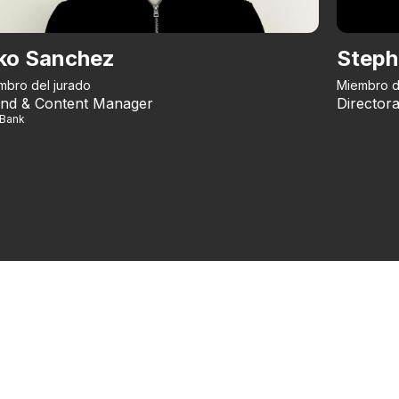
ko Sanchez
Steph
mbro del jurado
Miembro d
nd & Content Manager
Directora
iBank