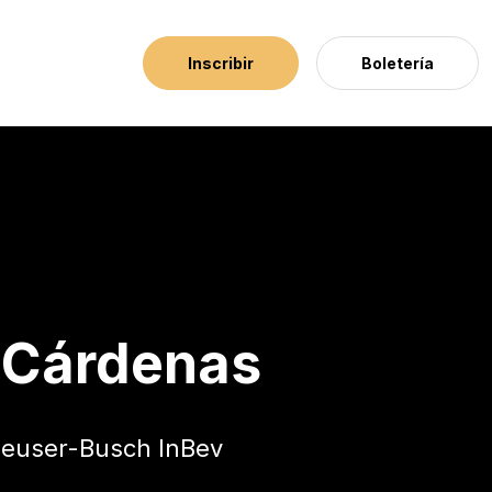
Inscribir
Boletería
 Cárdenas
nheuser-Busch InBev