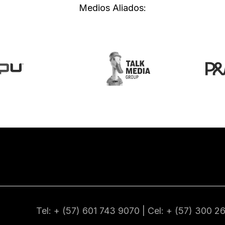
Medios Aliados:
Tel: + (57) 601
743 9070
| Cel: + (57)
300 2