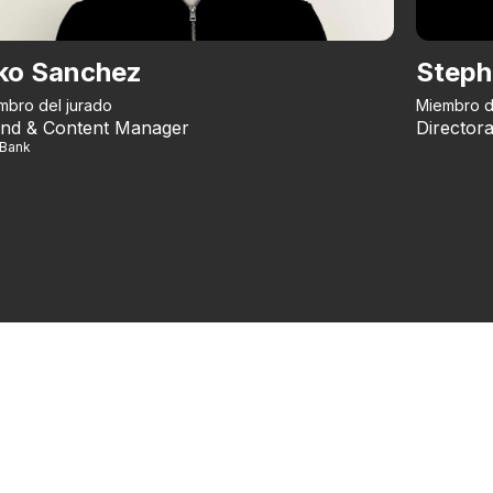
ko Sanchez
Steph
mbro del jurado
Miembro d
nd & Content Manager
Directora
iBank