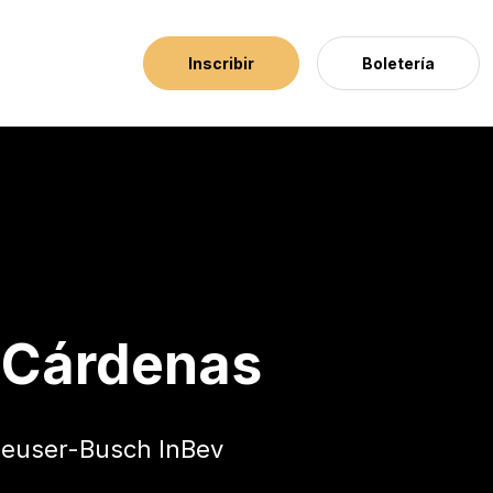
Inscribir
Boletería
 Cárdenas
nheuser-Busch InBev