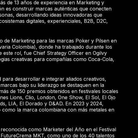
más de 13 años de experiencia en Marketing y
ión es construir marcas auténticas que conecten
onas, desarrollando ideas innovadoras que
cosistemas digitales, experienciales, B2B, D2C,
po de Marketing para las marcas Poker y Pilsen en
ria Colombia), donde ha trabajado durante los
 este rol, fue Chief Strategy Officer en Ogilvy
egias creativas para compañías como Coca-Cola,
para desarrollar e integrar aliados creativos,
 marcas bajo su liderazgo se destaquen en la
n más de 150 premios obtenidos en festivales locales
es Lions, Clio, London, One Show, El Sol, El Ojo
rds, LIA, El Dorado y D&AD. En 2023 y 2024,
ó como la marca colombiana con más metales en
reconocida como Marketer del Año en el Festival
e FutureCrema MKT, como uno de los 40 talentos