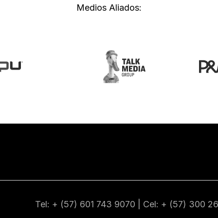
Medios Aliados:
Tel: + (57) 601
743 9070
| Cel: + (57)
300 2