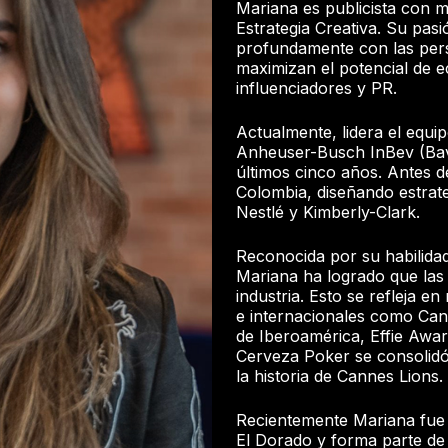
Mariana es publicista con 
Estrategia Creativa. Su pas
profundamente con las pers
maximizan el potencial de e
influenciadores y PR.
Actualmente, lidera el equi
Anheuser-Busch InBev (Bava
últimos cinco años. Antes de
Colombia, diseñando estrat
Nestlé y Kimberly-Clark.
Reconocida por su habilidad 
Mariana ha logrado que las
industria. Esto se refleja e
e internacionales como Cann
de Iberoamérica, Effie Awa
Cerveza Poker se consolid
la historia de Cannes Lions.
Recientemente Mariana fue 
El Dorado y forma parte d