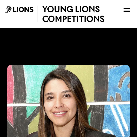
Saltar al contenido principal
María Teresa Pérez - Young
Premios
Archivo
Inscribir
Boletería