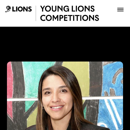
Saltar al contenido principal
María Teresa Pérez - Young
Premios
Archivo
Inscribir
Boletería