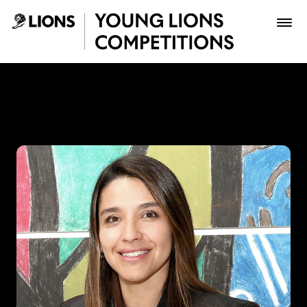
Saltar al contenido principal
María Teresa Pérez - Young
Premios
Archivo
Inscribir
Boletería