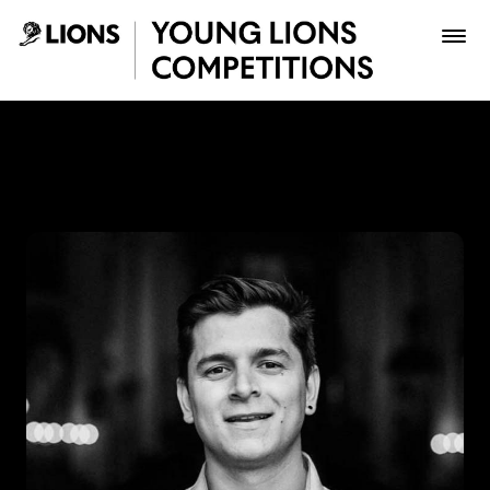
Saltar al contenido principal
Luis Giraldo - Young Lions
Premios
Archivo
Inscribir
Boletería