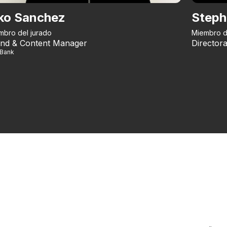
ko Sanchez
Steph
mbro del jurado
Miembro d
nd & Content Manager
Directora
iBank